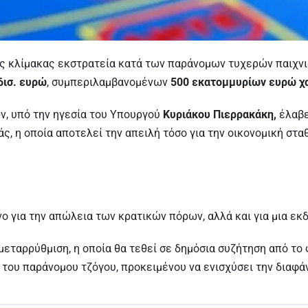
ς κλίμακας εκστρατεία κατά των παράνομων τυχερών παιχνι
 δισ. ευρώ
, συμπεριλαμβανομένων
500 εκατομμυρίων ευρώ χ
ν, υπό την ηγεσία του Υπουργού
Κυριάκου
Πιερρακάκη,
έλαβε
ς, η οποία αποτελεί την απειλή τόσο για την οικονομική στα
όνο για την απώλεια των κρατικών πόρων, αλλά και για μια ε
 μεταρρύθμιση, η οποία θα τεθεί σε δημόσια συζήτηση από το
του παράνομου τζόγου, προκειμένου να ενισχύσει την διαφάν