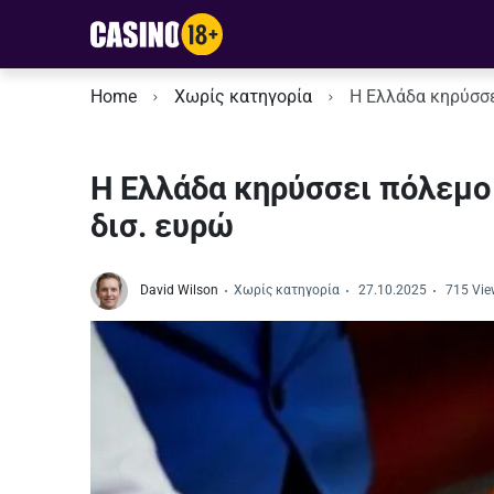
Home
Χωρίς κατηγορία
Η Ελλάδα κηρύσσε
Η Ελλάδα κηρύσσει πόλεμο 
δισ. ευρώ
David Wilson
Χωρίς κατηγορία
27.10.2025
715 Vie