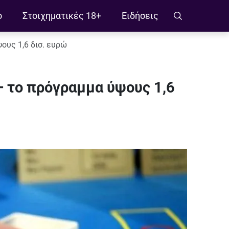
ο
Στοιχηματικές 18+
Ειδήσεις
ους 1,6 δισ. ευρώ
— το πρόγραμμα ύψους 1,6