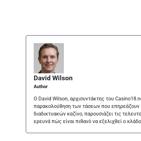
David Wilson
Author
Ο David Wilson, αρχισυντάκτης του Casino18.
παρακολούθηση των τάσεων που επηρεάζουν τη 
διαδικτυακών καζίνο, παρουσιάζει τις τελευτ
ερευνά πώς είναι πιθανό να εξελιχθεί ο κλάδ