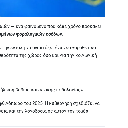
διών — ένα φαινόμενο που κάθε χρόνο προκαλεί
αμένων φορολογικών εσόδων
.
 την εντολή να αναπτύξει ένα νέο νομοθετικό
θερότητα της χώρας όσο και για την κοινωνική
κδήλωση βαθιάς κοινωνικής παθολογίας».
 φθινόπωρο του 2025. Η κυβέρνηση σχεδιάζει να
εια και την λογοδοσία σε αυτόν τον τομέα.