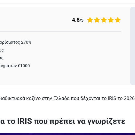
4.8
/5
ορίσματος 270%
υς
ας
χρημάτων €1000
διαδικτυακά καζίνο στην Ελλάδα που δέχονται το IRIS το 2026
α το IRIS που πρέπει να γνωρίζετε