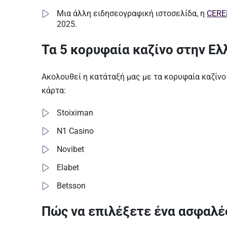
Μια άλλη ειδησεογραφική ιστοσελίδα, η
CERE
2025.
Τα 5 κορυφαία καζίνο στην Ελ
Ακολουθεί η κατάταξή μας με τα κορυφαία καζίνο
κάρτα:
Stoiximan
N1 Casino
Novibet
Elabet
Betsson
Πώς να επιλέξετε ένα ασφαλές