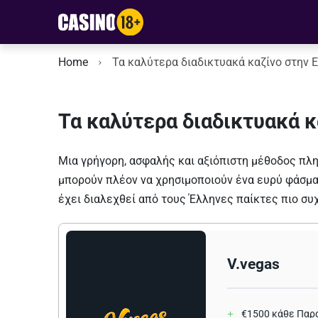
Home
Τα καλύτερα διαδικτυακά καζίνο στην Ε
Τα καλύτερα διαδικτυακά κ
Μια γρήγορη, ασφαλής και αξιόπιστη μέθοδος πληρ
μπορούν πλέον να χρησιμοποιούν ένα ευρύ φάσμα
έχει διαλεχθεί από τους Έλληνες παίκτες πιο συχν
V.vegas
€1500 κάθε Παρ