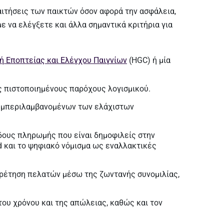
αιτήσεις των παικτών όσον αφορά την ασφάλεια,
 να ελέγξετε και άλλα σημαντικά κριτήρια για
ή Εποπτείας και Ελέγχου Παιγνίων
(HGC) ή μία
ς πιστοποιημένους παρόχους λογισμικού.
συμπεριλαμβανομένων των ελάχιστων
δους πληρωμής που είναι δημοφιλείς στην
ard και το ψηφιακό νόμισμα ως εναλλακτικές
πηρέτηση πελατών μέσω της ζωντανής συνομιλίας,
 του χρόνου και της απώλειας, καθώς και τον