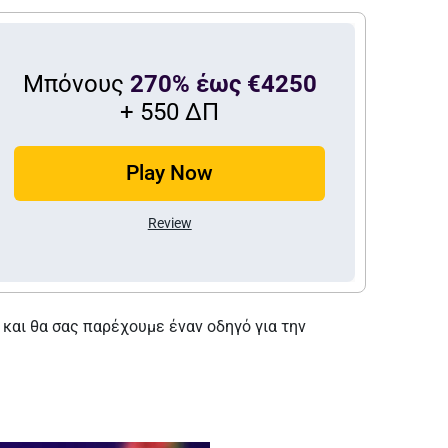
Μπόνους
270% έως €4250
+ 550 ΔΠ
Play Now
Review
 και θα σας παρέχουμε έναν οδηγό για την