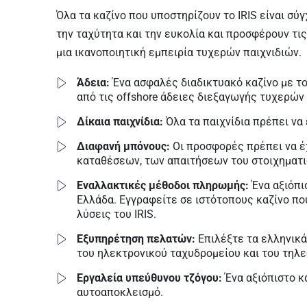
Όλα τα καζίνο που υποστηρίζουν το IRIS είναι σ
την ταχύτητα και την ευκολία και προσφέρουν τι
μια ικανοποιητική εμπειρία τυχερών παιχνιδιών.
Άδεια:
Ένα ασφαλές διαδικτυακό καζίνο με το 
από τις offshore άδειες διεξαγωγής τυχερών
Δίκαια παιχνίδια:
Όλα τα παιχνίδια πρέπει να
Διαφανή μπόνους:
Οι προσφορές πρέπει να έ
καταθέσεων, των απαιτήσεων του στοιχηματισ
Εναλλακτικές μέθοδοι πληρωμής:
Ένα αξιόπι
Ελλάδα. Εγγραφείτε σε ιστότοπους καζίνο που δ
λύσεις του IRIS.
Εξυπηρέτηση πελατών:
Επιλέξτε τα ελληνικά
του ηλεκτρονικού ταχυδρομείου και του τηλ
Εργαλεία υπεύθυνου τζόγου:
Ένα αξιόπιστο κα
αυτοαποκλεισμό.