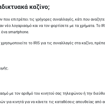
αδικτυακά καζίνο;
ών που επιτρέπει τις γρήγορες συναλλαγές, κάτι που αναζητε
ναν νέο λογαριασμό και να τον φορτίσετε με τα χρήματα. Το I
 ένα smartphone.
α χρησιμοποιείτε το IRIS για τις συναλλαγές στα καζίνο, πρ
ωμής.
ριασμό με τον αριθμό του κινητού σας τηλεφώνου ή την διεύθ
 για κινητά για να κάνετε τις καταθέσεις απευθείας από αυ