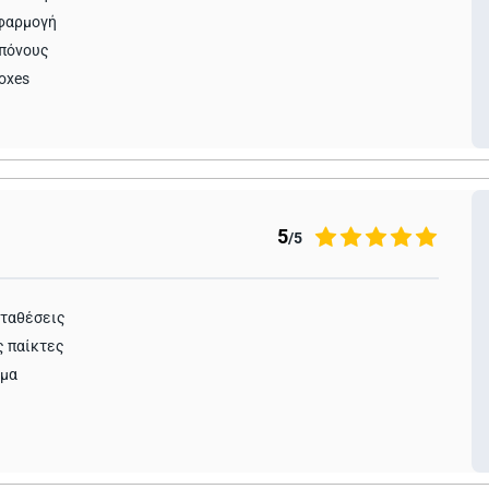
φαρμογή
μπόνους
oxes
5
/5
αταθέσεις
ς παίκτες
ημα