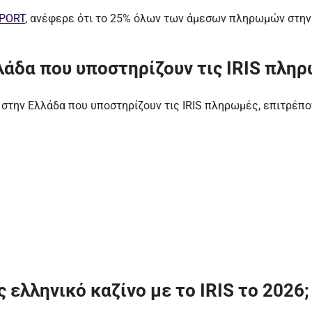
PORT
, ανέφερε ότι το 25% όλων των άμεσων πληρωμών στην
λάδα που υποστηρίζουν τις IRIS πλη
 στην Ελλάδα που υποστηρίζουν τις IRIS πληρωμές, επιτρέπ
 ελληνικό καζίνο με το IRIS το 2026;