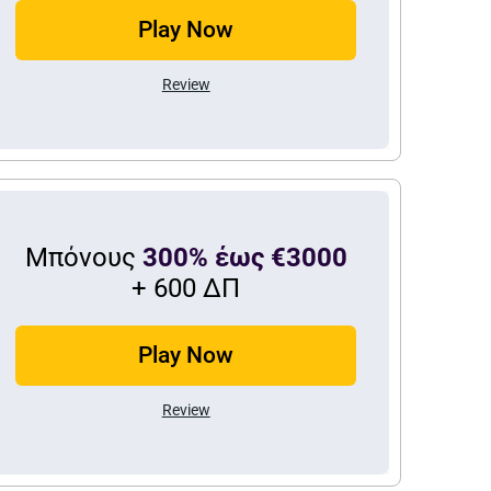
Play Now
Review
Μπόνους
300% έως €3000
+ 600 ΔΠ
Play Now
Review