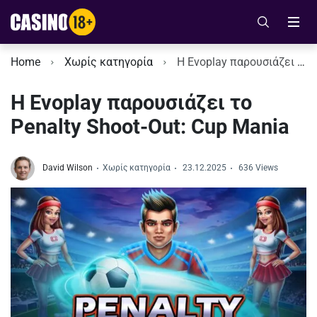
Home
Χωρίς κατηγορία
Η Evoplay παρουσιάζει το Penalty Shoot-Out: Cup Mania
Η Evoplay παρουσιάζει το
Penalty Shoot-Out: Cup Mania
David Wilson
Χωρίς κατηγορία
23.12.2025
636 Views