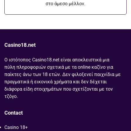
στο άμεσο μέλλον.
Casino18.net
Ο ιστότοπος Casino18.net είναι αποκλειστικά μια
πύλη πληροφοριών σχετικά με τα online καζίνο για
παίκτες άνω των 18 ετών. Δεν φιλοξενεί παιχνίδια με
πραγματικά ή εικονικά χρήματα και δεν δέχεται
διάφορα είδη στοιχημάτων που σχετίζονται με τον
τζόγο.
Contact
Casino 18+