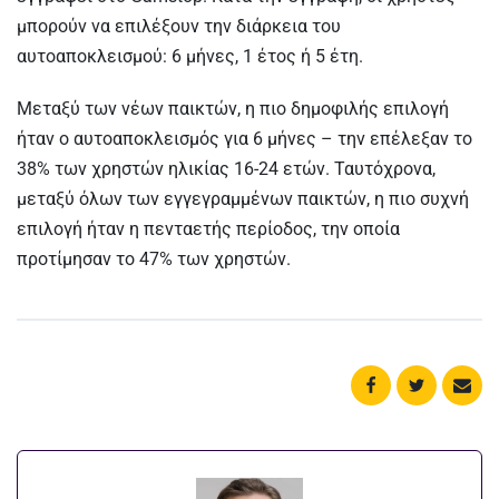
μπορούν να επιλέξουν την διάρκεια του
αυτοαποκλεισμού: 6 μήνες, 1 έτος ή 5 έτη.
Μεταξύ των νέων παικτών, η πιο δημοφιλής επιλογή
ήταν ο αυτοαποκλεισμός για 6 μήνες – την επέλεξαν το
38% των χρηστών ηλικίας 16-24 ετών. Ταυτόχρονα,
μεταξύ όλων των εγγεγραμμένων παικτών, η πιο συχνή
επιλογή ήταν η πενταετής περίοδος, την οποία
προτίμησαν το 47% των χρηστών.