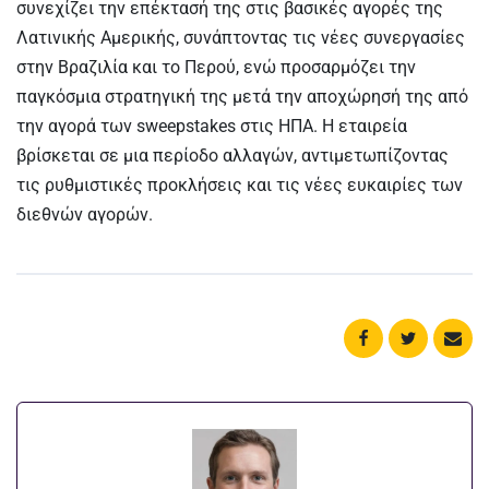
συνεχίζει την επέκτασή της στις βασικές αγορές της
Λατινικής Αμερικής, συνάπτοντας τις νέες συνεργασίες
στην Βραζιλία και το Περού, ενώ προσαρμόζει την
παγκόσμια στρατηγική της μετά την αποχώρησή της από
την αγορά των sweepstakes στις ΗΠΑ. Η εταιρεία
βρίσκεται σε μια περίοδο αλλαγών, αντιμετωπίζοντας
τις ρυθμιστικές προκλήσεις και τις νέες ευκαιρίες των
διεθνών αγορών.