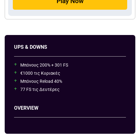
Play Now
UPS & DOWNS
Μπόνους 200% + 301 FS
€1000 τις Κυριακές
Μπόνους Reload 40%
77 FS τις Δευτέρες
OVERVIEW