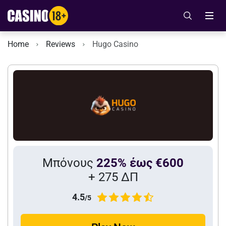
Home
Reviews
Hugo Casino
Μπόνους
225% έως €600
+ 275 ΔΠ
4.5
/5