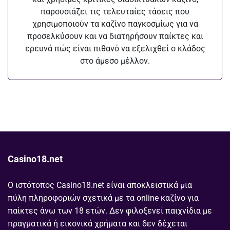
παρουσιάζει τις τελευταίες τάσεις που
χρησιμοποιούν τα καζίνο παγκοσμίως για να
προσελκύσουν και να διατηρήσουν παίκτες και
ερευνά πώς είναι πιθανό να εξελιχθεί ο κλάδος
στο άμεσο μέλλον.
Casino18.net
Ο ιστότοπος Casino18.net είναι αποκλειστικά μια
πύλη πληροφοριών σχετικά με τα online καζίνο για
παίκτες άνω των 18 ετών. Δεν φιλοξενεί παιχνίδια με
πραγματικά ή εικονικά χρήματα και δεν δέχεται