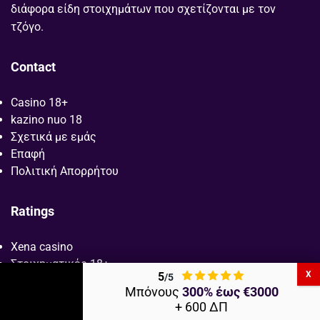
διάφορα είδη στοιχημάτων που σχετίζονται με τον
τζόγο.
Contact
Casino 18+
kazino nuo 18
Σχετικά με εμάς
Επαφή
Πολιτική Απορρήτου
Ratings
Xena casino
Στοιχηματικές 18+
5
/5
Καζίνο IRIS
Μπόνους
300% έως €3000
+ 600 ΔΠ