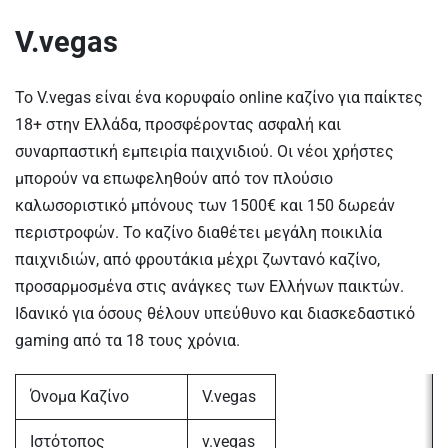
V.vegas
Το V.vegas είναι ένα κορυφαίο online καζίνο για παίκτες
18+ στην Ελλάδα, προσφέροντας ασφαλή και
συναρπαστική εμπειρία παιχνιδιού. Οι νέοι χρήστες
μπορούν να επωφεληθούν από τον πλούσιο
καλωσοριστικό μπόνους των 1500€ και 150 δωρεάν
περιστροφών. Το καζίνο διαθέτει μεγάλη ποικιλία
παιχνιδιών, από φρουτάκια μέχρι ζωντανό καζίνο,
προσαρμοσμένα στις ανάγκες των Ελλήνων παικτών.
Ιδανικό για όσους θέλουν υπεύθυνο και διασκεδαστικό
gaming από τα 18 τους χρόνια.
Όνομα Καζίνο
V.vegas
Ιστότοπος
v.vegas