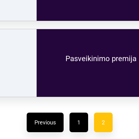
Pasveikinimo premija
€1500 + 150 sukimų
Previous
1
2