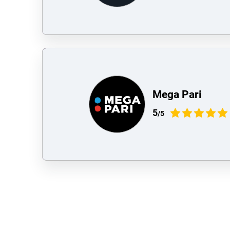
Mega Pari
5
/5