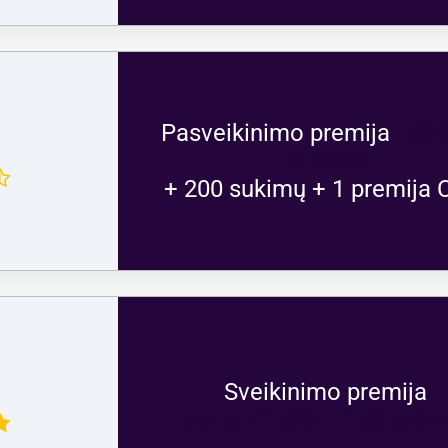
Pasveikinimo premija
100
to €500
+ 200 sukimų + 1 premija 
Sveikinimo premija
Up to €1500 + 150 suki