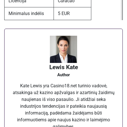
Licencija
Curacao
Minimalus indėlis
5 EUR
Lewis Kate
Author
Kate Lewis yra Casino18.net turinio vadovė,
atsakinga už kazino apžvalgas ir azartinių žaidimų
naujienas iš viso pasaulio. Ji atidžiai seka
industrijos tendencijas ir pateikia naujausią
informaciją, padėdama žaidėjams būti
informuotiems apie naujus kazino ir laimėjimo
galimybes.