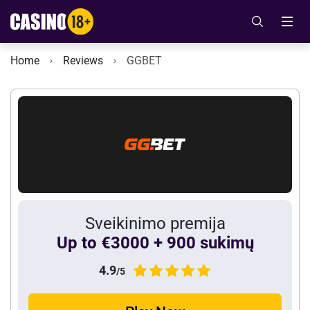
Home
Reviews
GGBET
Sveikinimo premija
Up to €3000 + 900 sukimų
4.9
/5