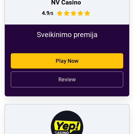
NV Casino
4.9
/5
Sveikinimo premija
Up to €2000 + 225 sukimų
Play Now
Review