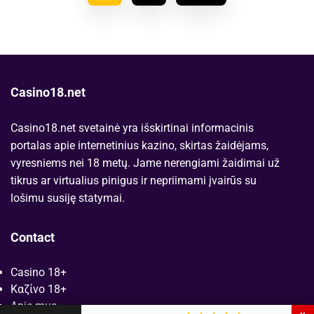
Casino18.net
Casino18.net svetainė yra išskirtinai informacinis
portalas apie internetinius kazino, skirtas žaidėjams,
vyresniems nei 18 metų. Jame nerengiami žaidimai už
tikrus ar virtualius pinigus ir nepriimami įvairūs su
lošimu susiję statymai.
Contact
Casino 18+
Καζίνο 18+
Apie mus