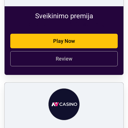
Sveikinimo premija
Up to €3000 + 600 sukimų
Play Now
Review