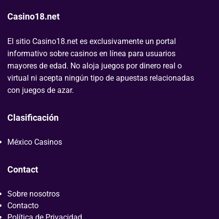
Casino18.net
El sitio Casino18.net es exclusivamente un portal
informativo sobre casinos en línea para usuarios
mayores de edad. No aloja juegos por dinero real o
virtual ni acepta ningún tipo de apuestas relacionadas
con juegos de azar.
Clasificación
México Casinos
Contact
Sobre nosotros
Contacto
Política de Privacidad